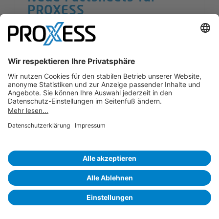
PROXESS
02.10.2019
|
Kategorien:
PROXESS
,
Sales
Wir haben neue Factsheets für PROXESS
zur Verfügung gestellt. Diese finden Sie
unter dem Downloadbereich von
PROXESS.
Weiterlesen
Suche
nach: