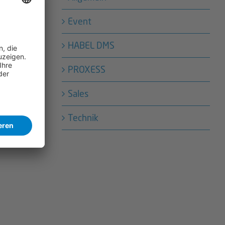
Event
HABEL DMS
PROXESS
Sales
Technik