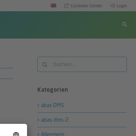
Customer Center
Login
Suche
nach:
Kategorien
abas DMS
abas-dms-2
Allgemein