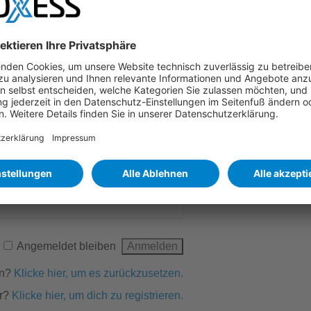
aten haben, können Sie diese hier beantragen:
Angemeldet bleiben
en?
Klicke hier, um es zurückzusetzen.
r?
Klicke hier, um dich zu registrieren.