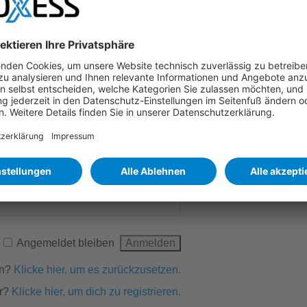
aten haben, können Sie diese hier beantragen:
Angemeldet bleiben
en?
Klicke hier, um es zurückzusetzen.
r?
Klicke hier, um dich zu registrieren.