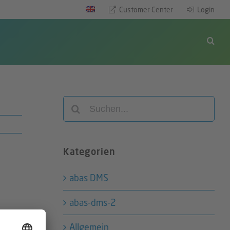
Customer Center
Login
Suche
nach:
Kategorien
abas DMS
abas-dms-2
Allgemein