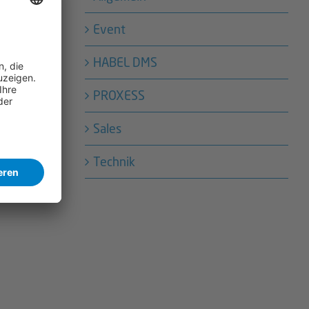
Event
HABEL DMS
PROXESS
Sales
Technik