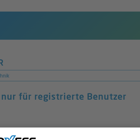
R
hnik
t nur für registrierte Benutzer