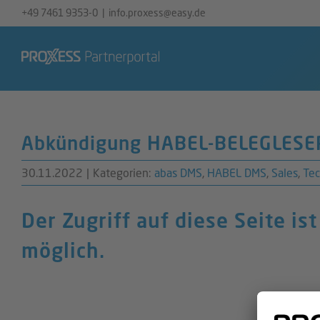
Zum
+49 7461 9353-0
|
info.proxess@easy.de
Inhalt
springen
Abkündigung HABEL-BELEGLESE
30.11.2022
|
Kategorien:
abas DMS
,
HABEL DMS
,
Sales
,
Tec
Der Zugriff auf diese Seite is
möglich.