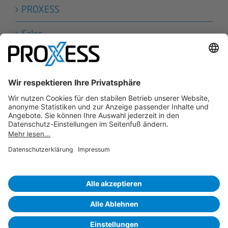
PROXESS
Sales
Technik
PROXESS und HABEL sind Marken der conrizon AG. conrizon
bietet etablierte Software-Produkte und Dienstleistungen für
revisionssichere Archivierung, Rechnungseingangs­
verarbeitung, Vertragsmanagement sowie
Personalmanagement. Für jede Herausforderung die
passende Lösung. Für jede Branche und jede
Unternehmensgröße.
www.conrizon.com
Copyright
2026 |
Impressum
|
AGB
|
Datenschutzerklärung
|
Datenschutzeinstellungen