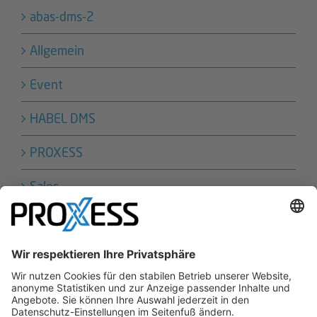
abas-dms-2
Allgemein
Event
HABEL DMS
PROXESS
Sales
Technik
PROXESS und HABEL sind Marken der conrizon AG. conrizon