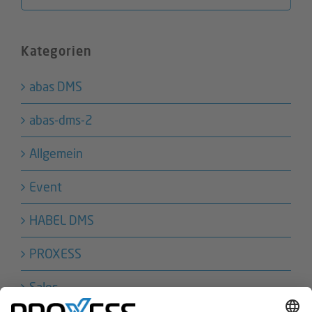
nach:
Kategorien
abas DMS
abas-dms-2
Allgemein
Event
HABEL DMS
PROXESS
Sales