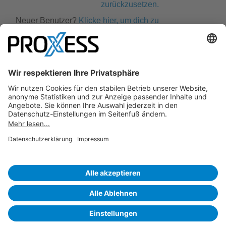
zurückzusetzen.
Neuer Benutzer?
Klicke hier, um dich zu
registrieren.
PROXESS und HABEL sind Marken der conrizon AG. conrizon
bietet etablierte Software-Produkte und Dienstleistungen für
revisionssichere Archivierung, Rechnungseingangs­
verarbeitung, Vertragsmanagement sowie
Personalmanagement. Für jede Herausforderung die
passende Lösung. Für jede Branche und jede
Unternehmensgröße.
www.conrizon.com
Copyright
2026 |
Impressum
|
AGB
|
Datenschutzerklärung
|
Datenschutzeinstellungen