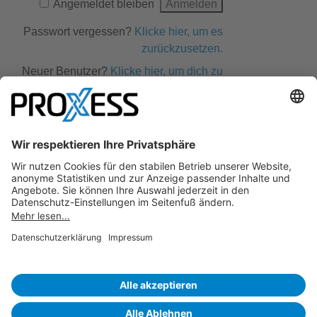
Angemeldet bleiben
Passwort vergessen?
Klicke hier, um es
zurückzusetzen.
Neuer Benutzer?
Klicke hier, um dich zu
registrieren.
PROXESS und HABEL sind Marken der conrizon AG. conrizon
bietet etablierte Software-Produkte und Dienstleistungen für
revisionssichere Archivierung, Rechnungseingangs­
verarbeitung, Vertragsmanagement sowie
Personalmanagement. Für jede Herausforderung die
passende Lösung. Für jede Branche und jede
Unternehmensgröße.
www.conrizon.com