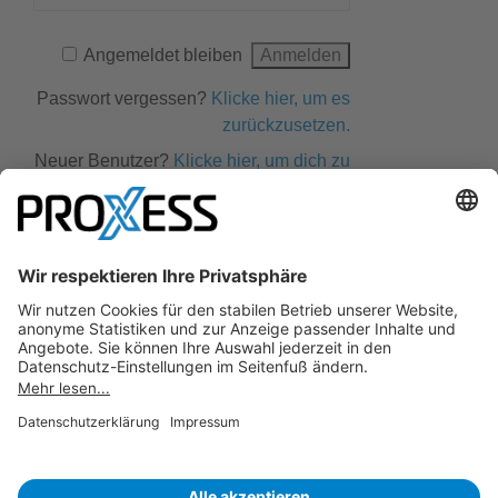
Angemeldet bleiben
Passwort vergessen?
Klicke hier, um es
zurückzusetzen.
Neuer Benutzer?
Klicke hier, um dich zu
registrieren.
PROXESS und HABEL sind Marken der conrizon AG. conrizon
bietet etablierte Software-Produkte und Dienstleistungen für
revisionssichere Archivierung, Rechnungseingangs­
verarbeitung, Vertragsmanagement sowie
Personalmanagement. Für jede Herausforderung die
passende Lösung. Für jede Branche und jede