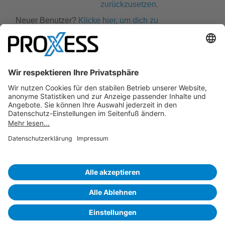
zurückzusetzen.
Neuer Benutzer?
Klicke hier, um dich zu
registrieren.
PROXESS und HABEL sind Marken der conrizon AG. conrizon
bietet etablierte Software-Produkte und Dienstleistungen für
revisionssichere Archivierung, Rechnungseingangs­
verarbeitung, Vertragsmanagement sowie
Personalmanagement. Für jede Herausforderung die
passende Lösung. Für jede Branche und jede
Unternehmensgröße.
www.conrizon.com
Copyright
2026 |
Impressum
|
AGB
|
Datenschutzerklärung
|
Datenschutzeinstellungen